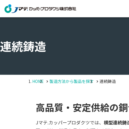
連続鋳造
HOME
製造方法から製品を探す
連続鋳造
高品質・安定供給の銅
Jマテ.カッパープロダクツでは、
横型連続鋳