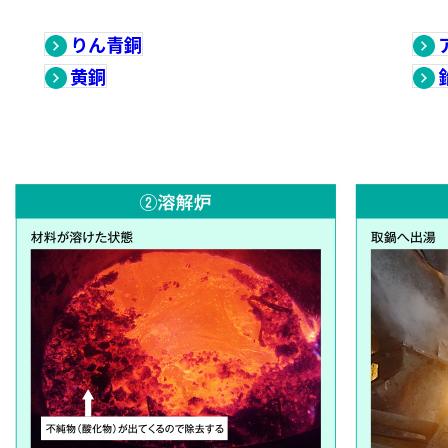
りん青銅
黄銅