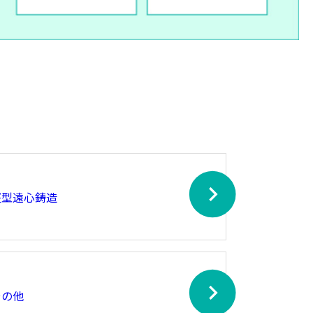
竪型遠心鋳造
その他