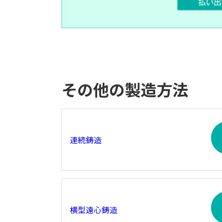
その他の製造方法
連続鋳造
横型遠心鋳造