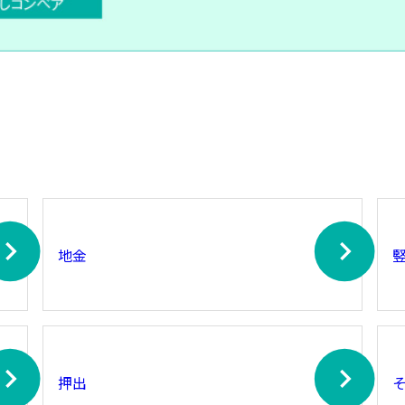
地金
押出