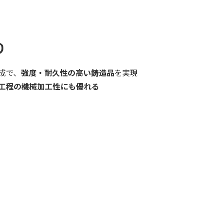
り
成で、
強度・耐久性の高い鋳造品
を実現
工程の機械加工性にも優れる