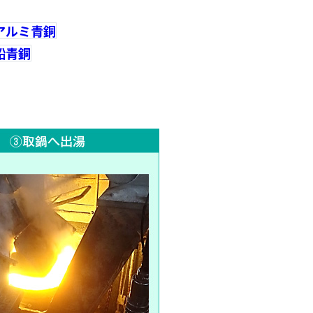
アルミ青銅
鉛青銅