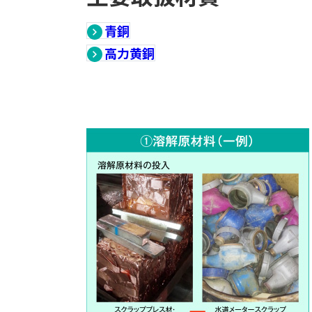
青銅
高力黄銅