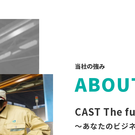
当社の強み
ABOU
CAST The f
～あなたのビジ