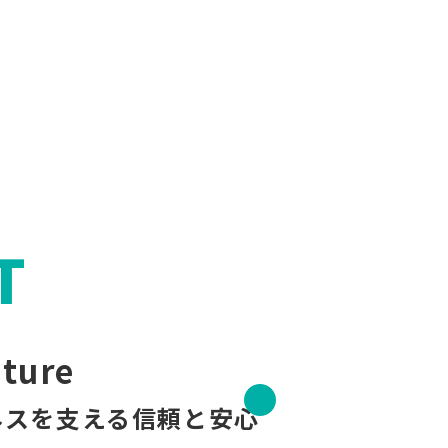
T
uture
ネスを支える信頼と安心