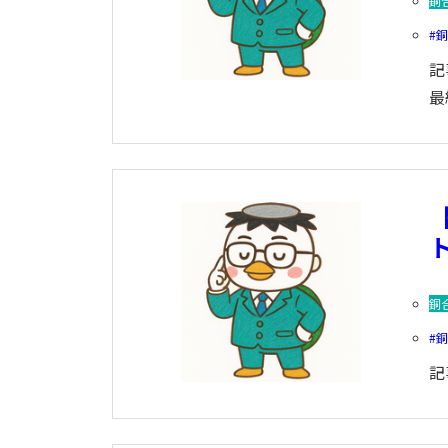
銅
記
最
ト
銅
記