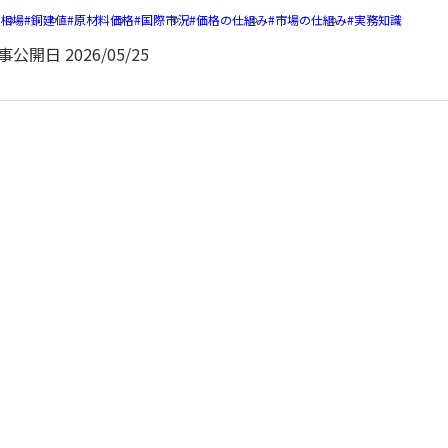
銅相場
銅建値
原材料価格
国際市況
価格の仕組み
市場の仕組み
実務知識
事公開日
2026/05/25