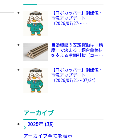
【ロボカッパー】銅建値・
市況アップデート
（2026/07/27～
2026/07/31）
自動旋盤の安定稼働は「精
度」で決まる：銅合金棒材
を支える冷間引抜（コール
ドドロー）の役割
【ロボカッパー】銅建値・
市況アップデート
（2026/07/21～07/24）
アーカイブ
2026年 (75)
2025年 (3)
アーカイブ全てを表示