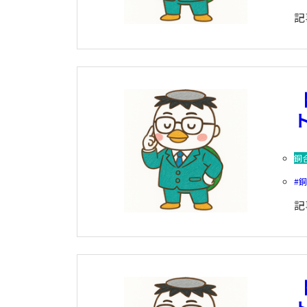
記
ト
銅
記