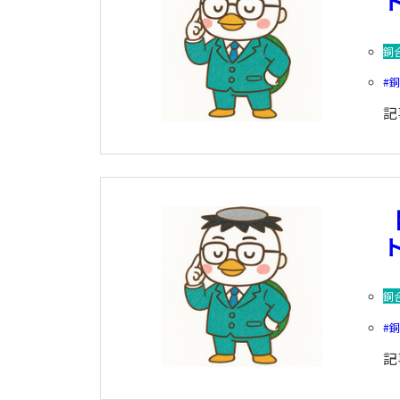
ト
銅
記
ト
銅
記