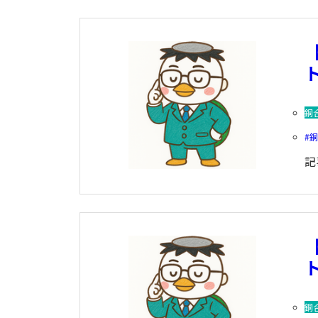
ト
銅
記
ト
銅