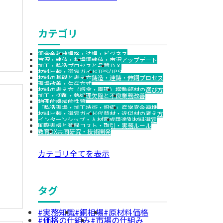
カテゴリ
銅合金辞典
規格・法規・ビジネス
市況・建値・相場
銅建値・市況アップデート
加工・製造プロセスと品質
ＤＸ
材料比較・選定ガイド
TPS/JPS
材料の基礎と考え方
鋳造・連鋳・伸銅プロセス
現場改善・生産方式
材料の考え方（概念・原理）
摺動部材の選び方
加工・切削・熱処理
欠陥と不良
業務改善
物理的機械的性質
「製造現場・加工技術・設備」
産学官金連携
材料比較・選定ガイド
代替材・近似材の考え方
インターンシップ・人材育成
用途別材料選定
国際規格と登録
コスト・取引・実務ルール
教育DX
共同研究・技術開発
カテゴリ全てを表示
タグ
実務知識
銅相場
原材料価格
価格の仕組み
市場の仕組み