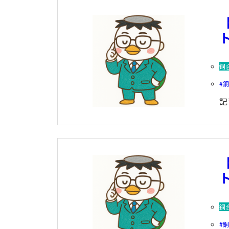
ト
銅
記
ト
銅