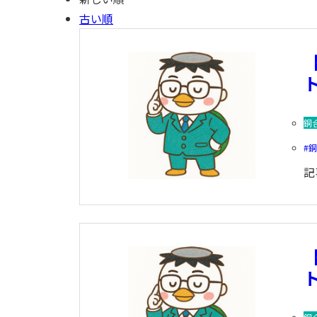
古い順
ト
銅
記
ト