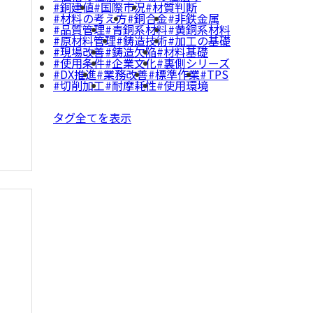
銅建値
国際市況
材質判断
材料の考え方
銅合金
非鉄金属
品質管理
青銅系材料
黄銅系材料
原材料管理
鋳造技術
加工の基礎
現場改善
鋳造欠陥
材料基礎
使用条件
企業文化
裏側シリーズ
DX推進
業務改善
標準作業
TPS
切削加工
耐摩耗性
使用環境
タグ全てを表示