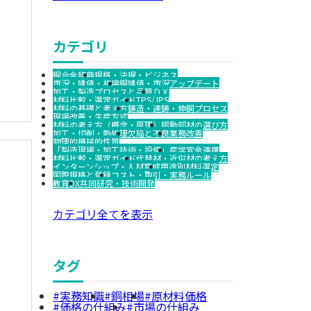
カテゴリ
銅合金辞典
規格・法規・ビジネス
市況・建値・相場
銅建値・市況アップデート
加工・製造プロセスと品質
ＤＸ
材料比較・選定ガイド
TPS/JPS
材料の基礎と考え方
鋳造・連鋳・伸銅プロセス
現場改善・生産方式
材料の考え方（概念・原理）
摺動部材の選び方
加工・切削・熱処理
欠陥と不良
業務改善
物理的機械的性質
「製造現場・加工技術・設備」
産学官金連携
材料比較・選定ガイド
代替材・近似材の考え方
インターンシップ・人材育成
用途別材料選定
国際規格と登録
コスト・取引・実務ルール
教育DX
共同研究・技術開発
カテゴリ全てを表示
タグ
実務知識
銅相場
原材料価格
価格の仕組み
市場の仕組み