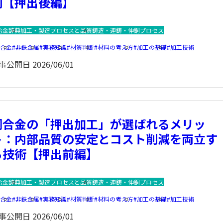
制【押出後編】
合金辞典
加工・製造プロセスと品質
鋳造・連鋳・伸銅プロセス
銅合金
非鉄金属
実務知識
材質判断
材料の考え方
加工の基礎
加工技術
事公開日
2026/06/01
銅合金の「押出加工」が選ばれるメリッ
ト：内部品質の安定とコスト削減を両立す
る技術【押出前編】
合金辞典
加工・製造プロセスと品質
鋳造・連鋳・伸銅プロセス
銅合金
非鉄金属
実務知識
材質判断
材料の考え方
加工の基礎
加工技術
事公開日
2026/06/01