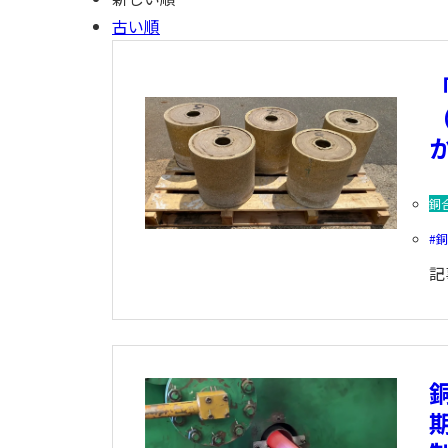
古い順
銅
記