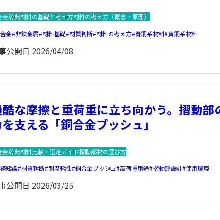
合金辞典
材料の基礎と考え方
材料の考え方（概念・原理）
銅合金
非鉄金属
材料基礎
材質判断
材料の考え方
青銅系材料
黄銅系材料
事公開日
2026/04/08
過酷な摩擦と重荷重に立ち向かう。摺動部
命を支える「銅合金ブッシュ」
合金辞典
材料比較・選定ガイド
摺動部材の選び方
実務知識
材質判断
耐摩耗性
銅合金ブッシュ
高荷重用途
摺動部設計
使用環境
事公開日
2026/03/25