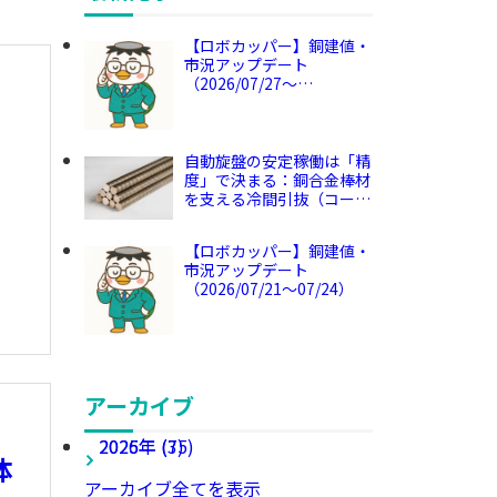
【ロボカッパー】銅建値・
市況アップデート
（2026/07/27～
2026/07/31）
自動旋盤の安定稼働は「精
度」で決まる：銅合金棒材
を支える冷間引抜（コール
ドドロー）の役割
【ロボカッパー】銅建値・
市況アップデート
（2026/07/21～07/24）
アーカイブ
2026年 (75)
2025年 (3)
体
アーカイブ全てを表示