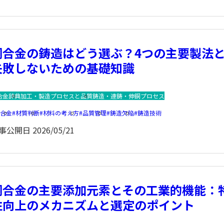
銅合金の鋳造はどう選ぶ？4つの主要製法
失敗しないための基礎知識
合金辞典
加工・製造プロセスと品質
鋳造・連鋳・伸銅プロセス
銅合金
材質判断
材料の考え方
品質管理
鋳造欠陥
鋳造技術
事公開日
2026/05/21
銅合金の主要添加元素とその工業的機能：
性向上のメカニズムと選定のポイント