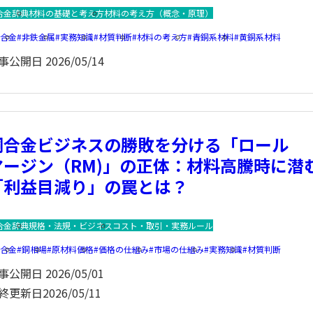
合金辞典
材料の基礎と考え方
材料の考え方（概念・原理）
銅合金
非鉄金属
実務知識
材質判断
材料の考え方
青銅系材料
黄銅系材料
事公開日
2026/05/14
銅合金ビジネスの勝敗を分ける「ロール
マージン（RM)」の正体：材料高騰時に潜
「利益目減り」の罠とは？
合金辞典
規格・法規・ビジネス
コスト・取引・実務ルール
銅合金
銅相場
原材料価格
価格の仕組み
市場の仕組み
実務知識
材質判断
事公開日
2026/05/01
終更新日
2026/05/11