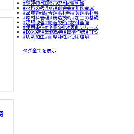
銅建値
国際市況
材質判断
材料の考え方
銅合金
非鉄金属
品質管理
青銅系材料
黄銅系材料
原材料管理
鋳造技術
加工の基礎
現場改善
鋳造欠陥
材料基礎
使用条件
企業文化
裏側シリーズ
と
DX推進
業務改善
標準作業
TPS
切削加工
耐摩耗性
使用環境
タグ全てを表示
特