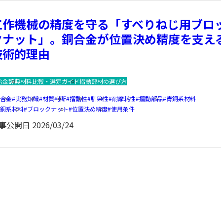
工作機械の精度を守る「すべりねじ用ブロ
クナット」。銅合金が位置決め精度を支え
技術的理由
合金辞典
材料比較・選定ガイド
摺動部材の選び方
銅合金
実務知識
材質判断
摺動性
馴染性
耐摩耗性
摺動部品
青銅系材料
黄銅系材料
ブロックナット
位置決め精度
使用条件
事公開日
2026/03/24