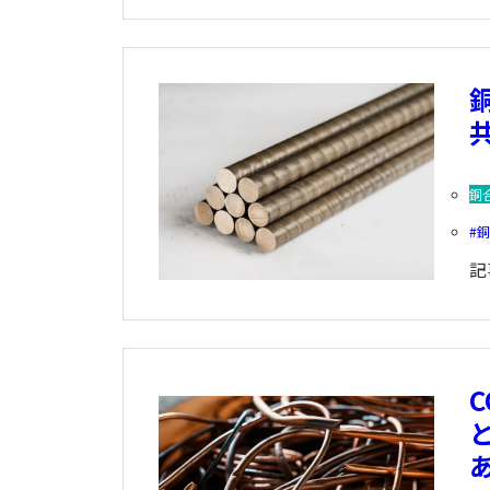
銅
記
C