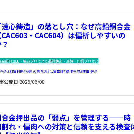
「遠心鋳造」の落とし穴：なぜ高鉛銅合金
（CAC603・CAC604）は偏析しやすいの
か？
合金辞典
加工・製造プロセスと品質
鋳造・連鋳・伸銅プロセス
銅合金
材質判断
材料の考え方
品質管理
鋳造欠陥
鋳造技術
事公開日
2026/06/08
銅合金押出品の「弱点」を管理する——時
期割れ・偏肉への対策と信頼を支える検査