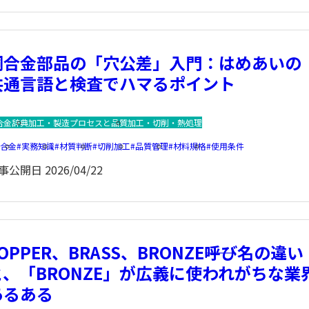
銅合金部品の「穴公差」入門：はめあいの
共通言語と検査でハマるポイント
合金辞典
加工・製造プロセスと品質
加工・切削・熱処理
銅合金
実務知識
材質判断
切削加工
品質管理
材料規格
使用条件
事公開日
2026/04/22
OPPER、BRASS、BRONZE――呼び名の違い
と、「BRONZE」が広義に使われがちな業
あるある