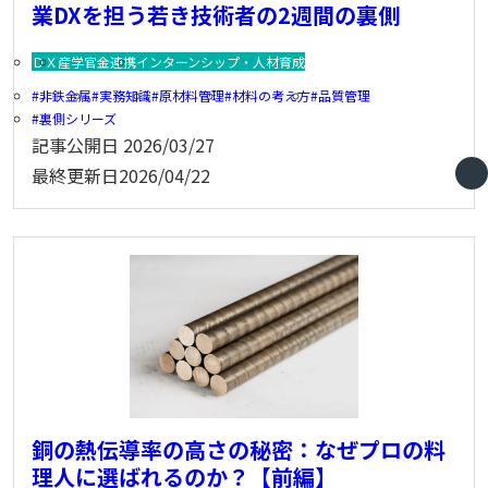
業DXを担う若き技術者の2週間の裏側
ＤＸ
産学官金連携
インターンシップ・人材育成
非鉄金属
実務知識
原材料管理
材料の考え方
品質管理
裏側シリーズ
記事公開日
2026/03/27
最終更新日
2026/04/22
銅の熱伝導率の高さの秘密：なぜプロの料
理人に選ばれるのか？【前編】