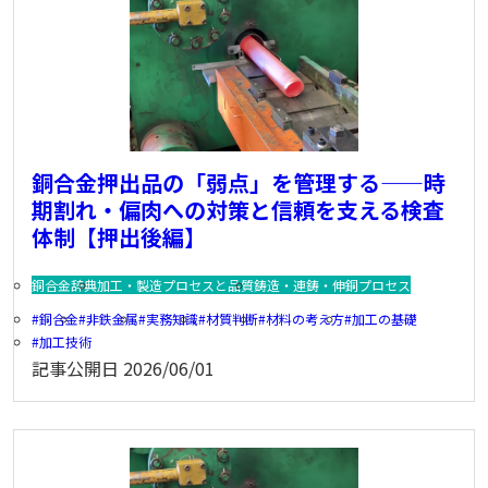
銅合金押出品の「弱点」を管理する——時
期割れ・偏肉への対策と信頼を支える検査
体制【押出後編】
銅合金辞典
加工・製造プロセスと品質
鋳造・連鋳・伸銅プロセス
銅合金
非鉄金属
実務知識
材質判断
材料の考え方
加工の基礎
加工技術
記事公開日
2026/06/01