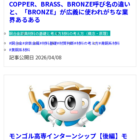
COPPER、BRASS、BRONZE――呼び名の違い
と、「BRONZE」が広義に使われがちな業
界あるある
銅合金辞典
材料の基礎と考え方
材料の考え方（概念・原理）
銅合金
非鉄金属
材料基礎
材質判断
材料の考え方
青銅系材料
黄銅系材料
記事公開日
2026/04/08
モンゴル高専インターンシップ【後編】モ