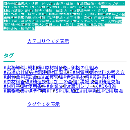
銅合金辞典
規格・法規・ビジネス
市況・建値・相場
銅建値・市況アップデート
加工・製造プロセスと品質
ＤＸ
材料比較・選定ガイド
TPS/JPS
材料の基礎と考え方
鋳造・連鋳・伸銅プロセス
現場改善・生産方式
材料の考え方（概念・原理）
摺動部材の選び方
加工・切削・熱処理
欠陥と不良
業務改善
物理的機械的性質
「製造現場・加工技術・設備」
産学官金連携
材料比較・選定ガイド
代替材・近似材の考え方
インターンシップ・人材育成
用途別材料選定
国際規格と登録
コスト・取引・実務ルール
教育DX
共同研究・技術開発
カテゴリ全てを表示
タグ
実務知識
銅相場
原材料価格
価格の仕組み
市場の仕組み
銅建値
国際市況
材質判断
材料の考え方
銅合金
非鉄金属
品質管理
青銅系材料
黄銅系材料
原材料管理
鋳造技術
加工の基礎
現場改善
鋳造欠陥
材料基礎
使用条件
企業文化
裏側シリーズ
DX推進
業務改善
標準作業
TPS
切削加工
耐摩耗性
使用環境
タグ全てを表示