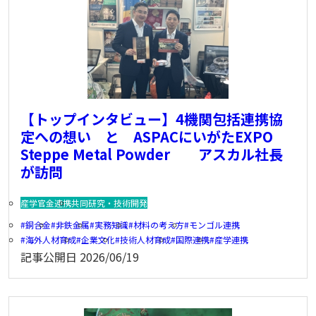
【トップインタビュー】4機関包括連携協
定への想い と ASPACにいがたEXPO
Steppe Metal Powder アスカル社長
が訪問
産学官金連携
共同研究・技術開発
銅合金
非鉄金属
実務知識
材料の考え方
モンゴル連携
海外人材育成
企業文化
技術人材育成
国際連携
産学連携
記事公開日
2026/06/19