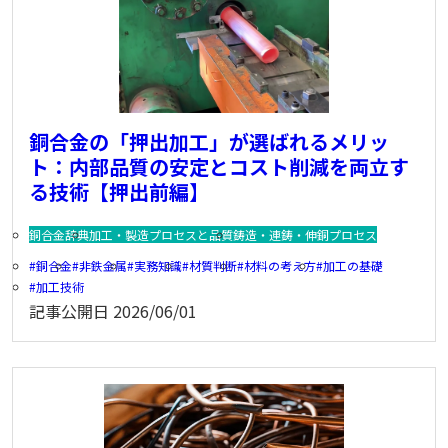
銅合金の「押出加工」が選ばれるメリッ
ト：内部品質の安定とコスト削減を両立す
る技術【押出前編】
銅合金辞典
加工・製造プロセスと品質
鋳造・連鋳・伸銅プロセス
銅合金
非鉄金属
実務知識
材質判断
材料の考え方
加工の基礎
加工技術
記事公開日
2026/06/01