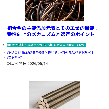
銅合金の主要添加元素とその工業的機能：
特性向上のメカニズムと選定のポイント
銅合金辞典
材料の基礎と考え方
材料の考え方（概念・原理）
銅合金
非鉄金属
実務知識
材質判断
材料の考え方
青銅系材料
黄銅系材料
記事公開日
2026/05/14