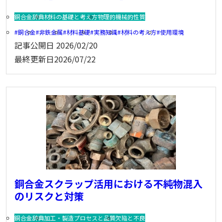
銅合金辞典
材料の基礎と考え方
物理的機械的性質
銅合金
非鉄金属
材料基礎
実務知識
材料の考え方
使用環境
記事公開日
2026/02/20
最終更新日
2026/07/22
銅合金スクラップ活用における不純物混入
のリスクと対策
銅合金辞典
加工・製造プロセスと品質
欠陥と不良