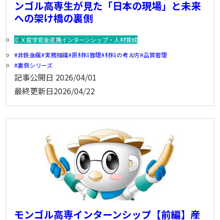
ンゴル高専生が見た「日本の現場」と未来
への架け橋の裏側
ＤＸ
産学官金連携
インターンシップ・人材育成
非鉄金属
実務知識
原材料管理
材料の考え方
品質管理
裏側シリーズ
記事公開日
2026/04/01
最終更新日
2026/04/22
モンゴル高専インターンシップ【前編】産