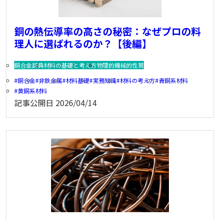
銅の熱伝導率の高さの秘密：なぜプロの料
理人に選ばれるのか？【後編】
銅合金辞典
材料の基礎と考え方
物理的機械的性質
銅合金
非鉄金属
材料基礎
実務知識
材料の考え方
青銅系材料
黄銅系材料
記事公開日
2026/04/14