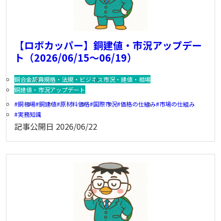
【ロボカッパー】銅建値・市況アップデー
ト（2026/06/15～06/19）
銅合金辞典
規格・法規・ビジネス
市況・建値・相場
銅建値・市況アップデート
銅相場
銅建値
原材料価格
国際市況
価格の仕組み
市場の仕組み
実務知識
記事公開日
2026/06/22