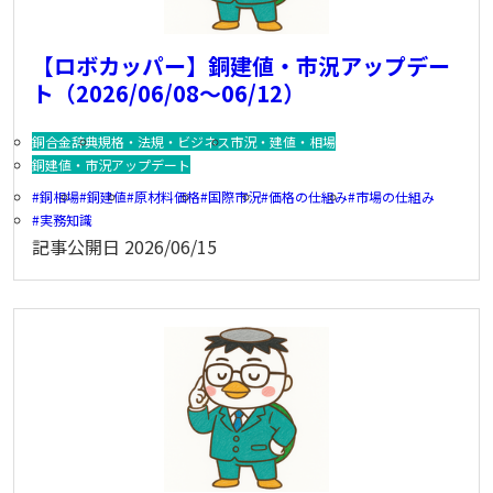
【ロボカッパー】銅建値・市況アップデー
ト（2026/06/08～06/12）
銅合金辞典
規格・法規・ビジネス
市況・建値・相場
銅建値・市況アップデート
銅相場
銅建値
原材料価格
国際市況
価格の仕組み
市場の仕組み
実務知識
記事公開日
2026/06/15