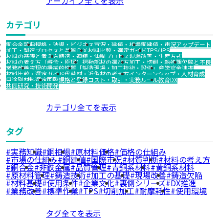
アーカイブ全てを表示
カテゴリ
銅合金辞典
規格・法規・ビジネス
市況・建値・相場
銅建値・市況アップデート
加工・製造プロセスと品質
ＤＸ
材料比較・選定ガイド
TPS/JPS
材料の基礎と考え方
鋳造・連鋳・伸銅プロセス
現場改善・生産方式
材料の考え方（概念・原理）
摺動部材の選び方
加工・切削・熱処理
欠陥と不良
業務改善
物理的機械的性質
「製造現場・加工技術・設備」
産学官金連携
材料比較・選定ガイド
代替材・近似材の考え方
インターンシップ・人材育成
用途別材料選定
国際規格と登録
コスト・取引・実務ルール
教育DX
共同研究・技術開発
カテゴリ全てを表示
タグ
実務知識
銅相場
原材料価格
価格の仕組み
市場の仕組み
銅建値
国際市況
材質判断
材料の考え方
銅合金
非鉄金属
品質管理
青銅系材料
黄銅系材料
原材料管理
鋳造技術
加工の基礎
現場改善
鋳造欠陥
材料基礎
使用条件
企業文化
裏側シリーズ
DX推進
業務改善
標準作業
TPS
切削加工
耐摩耗性
使用環境
タグ全てを表示