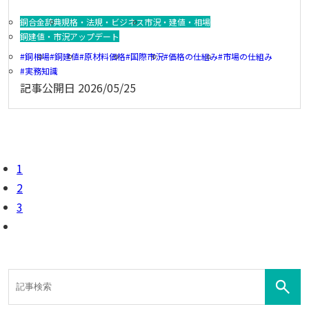
銅合金辞典
規格・法規・ビジネス
市況・建値・相場
銅建値・市況アップデート
銅相場
銅建値
原材料価格
国際市況
価格の仕組み
市場の仕組み
実務知識
記事公開日
2026/05/25
1
2
3