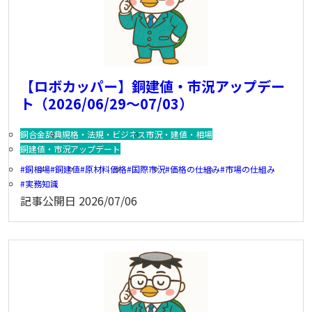
【ロボカッパー】銅建値・市況アップデー
ト（2026/06/29～07/03）
銅合金辞典
規格・法規・ビジネス
市況・建値・相場
銅建値・市況アップデート
銅相場
銅建値
原材料価格
国際市況
価格の仕組み
市場の仕組み
実務知識
記事公開日
2026/07/06