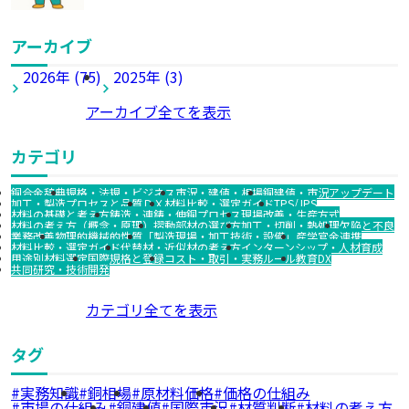
アーカイブ
2026年 (75)
2025年 (3)
アーカイブ全てを表示
カテゴリ
銅合金辞典
規格・法規・ビジネス
市況・建値・相場
銅建値・市況アップデート
加工・製造プロセスと品質
ＤＸ
材料比較・選定ガイド
TPS/JPS
材料の基礎と考え方
鋳造・連鋳・伸銅プロセス
現場改善・生産方式
材料の考え方（概念・原理）
摺動部材の選び方
加工・切削・熱処理
欠陥と不良
業務改善
物理的機械的性質
「製造現場・加工技術・設備」
産学官金連携
材料比較・選定ガイド
代替材・近似材の考え方
インターンシップ・人材育成
用途別材料選定
国際規格と登録
コスト・取引・実務ルール
教育DX
共同研究・技術開発
カテゴリ全てを表示
タグ
実務知識
銅相場
原材料価格
価格の仕組み
市場の仕組み
銅建値
国際市況
材質判断
材料の考え方