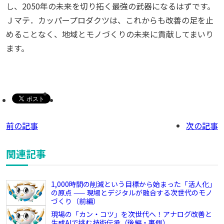
し、
2050
年の未来を切り拓く最強の武器になるはずです。
Ｊマテ．カッパープロダクツは、これからも改善の足を止
めることなく、地域とモノづくりの未来に貢献してまいり
ます。
前の記事
次の記事
関連記事
1,000時間の削減という目標から始まった「活人化」
の原点 —— 現場とデジタルが融合する次世代のモノ
づくり（前編）
現場の「カン・コツ」を次世代へ！アナログ改善と
生成AIで挑む技術伝承（後編・裏側）