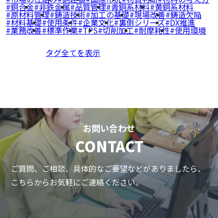
銅合金
非鉄金属
品質管理
青銅系材料
黄銅系材料
原材料管理
鋳造技術
加工の基礎
現場改善
鋳造欠陥
材料基礎
使用条件
企業文化
裏側シリーズ
DX推進
業務改善
標準作業
TPS
切削加工
耐摩耗性
使用環境
タグ全てを表示
お問い合わせ
CONTACT
ご質問、ご相談、具体的なご要望などがありましたら、
こちらからお気軽にご連絡ください。