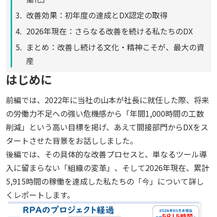
改善効果：初年度の達成とDX認定の取得
2026年現在：さらなる改善を続ける私たちのDX
まとめ：改善し続ける文化・精神こそが、最大の資
産
はじめに
前編では、
2022
年に当社の山本が社長に就任した際、将来
の労働力不足への強い危機感から「年間
1,000
時間の工数
削減」という高い目標を掲げ、あえて間接部門から
DX
をス
タートさせた背景をお話ししました。
後編では、その具体的な改善プロセスと、単なるツール導
入に留まらない「組織の変革」、そして
2026
年現在、累計
5,915
時間の稼働を達成した私たちの「今」について詳し
くレポートします。