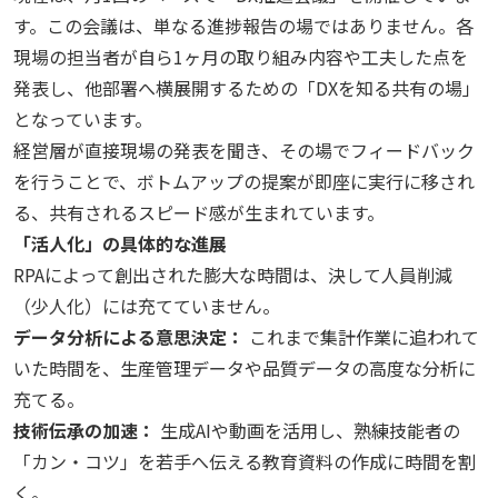
す。この会議は、単なる進捗報告の場ではありません。各
現場の担当者が自ら
1
ヶ月の取り組み内容や工夫した点を
発表し、他部署へ横展開するための「
DX
を知る共有の場」
となっています。
経営層が直接現場の発表を聞き、その場でフィードバック
を行うことで、ボトムアップの提案が即座に実行に移され
る、共有されるスピード感が生まれています。
「活人化」の具体的な進展
RPAによって創出された膨大な時間は、決して人員削減
（少人化）には充てていません。
データ分析による意思決定：
これまで集計作業に追われて
いた時間を、生産管理データや品質データの高度な分析に
充てる。
技術伝承の加速：
生成
AI
や動画を活用し、熟練技能者の
「カン・コツ」を若手へ伝える教育資料の作成に時間を割
く。