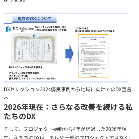
DXセレクション2024優良事例から地域に向けてのDX宣言
へ
2026年現在：さらなる改善を続ける私
たちのDX
そして、プロジェクト始動から
4
年が経過した
2026
年現
在。私たちの
DX
は、もはや一部のプロジェクトではなく、