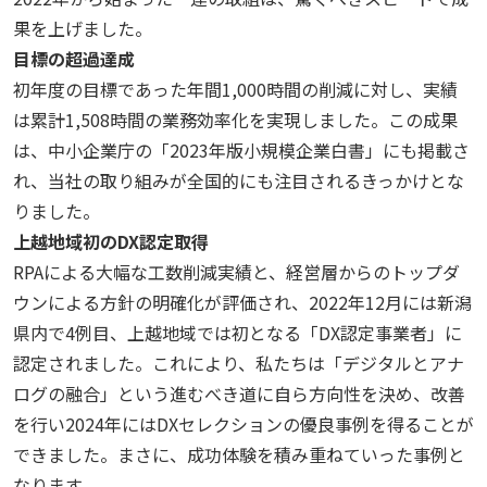
果を上げました。
目標の超過達成
初年度の目標であった年間
1,000
時間の削減に対し、実績
は累計
1,508
時間の業務効率化を実現しました。この成果
は、中小企業庁の「
2023
年版小規模企業白書」にも掲載さ
れ、当社の取り組みが全国的にも注目されるきっかけとな
りました。
上越地域初の
DX
認定取得
RPAによる大幅な工数削減実績と、経営層からのトップダ
ウンによる方針の明確化が評価され、
2022
年
12
月には新潟
県内で
4
例目、上越地域では初となる「
DX
認定事業者」に
認定されました。これにより、私たちは「デジタルとアナ
ログの融合」という進むべき道に自ら方向性を決め、改善
を行い
2024
年には
DX
セレクションの優良事例を得ることが
できました。まさに、成功体験を積み重ねていった事例と
なります。