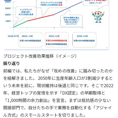
プロジェクト改善効果推移（イメ―ジ）
振り返り
前編では、私たちがなぜ「攻めの改善」に踏み切ったのか
を紐解きました。
2050
年に生産年齢人口が
3
割減少すると
いう未来を前に、現状維持は後退と同じです。そこで
2022
年、経営トップの覚悟を示す「
DX
認定」の早期取得と
「
1,000
時間の余力創出」を宣言。まずは抵抗感の少ない
間接部門で、自分たちの手で業務を自動化する「アジャイ
ル方式」のスモールスタートを切りました。