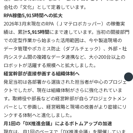
会社の「文化」として定着しています。
RPA
稼働
5,915
時間への拡大
2026年
3
月末現在の
RPA
（Ｊマテロボカッパー）の稼働実
績は、累計
5,915
時間
にまで達しています。当初の間接部門
での定型作業から始まった活用範囲は、今や製造現場の
データ管理やポカミス防止（ダブルチェック）、外部・社
内システム間の複雑なデータ連携など、大小
200
台以上の
ロボットが活躍する規模へと拡大しました。
経営幹部が直接参画する組織体制へ
発足当初は各部署から選抜された担当者が中心のプロジェ
クトでしたが、現在は組織体制がさらに強化されていま
す。取締役や部長などの経営幹部が自らプロジェクトメン
バーとして参画し、経営戦略と現場の改善がより密接にリ
ンクする体制へと進化しました。
月
1
回の「
DX
推進会議」によるボトムアップの加速
現在は、月
1
回のペースで「
DX
推進会議」を開催していま