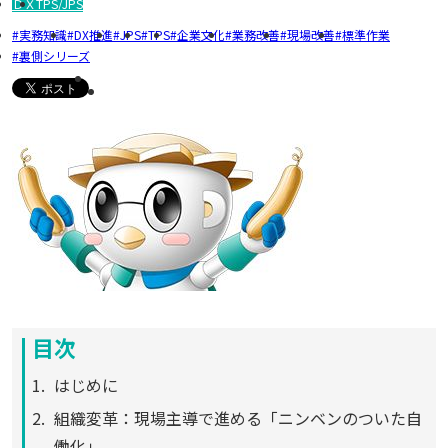
ＤＸ
TPS/JPS
実務知識
DX推進
JPS
TPS
企業文化
業務改善
現場改善
標準作業
裏側シリーズ
目次
はじめに
組織変革：現場主導で進める「ニンベンのついた自
働化」