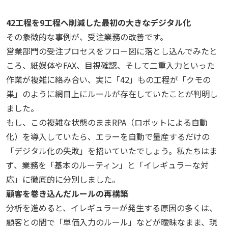
42
工程を
9
工程へ削減した最初の大きなデジタル化
その象徴的な事例が、受注業務の改善です。
営業部門の受注プロセスをフロー図に落とし込んでみたと
ころ、紙媒体や
FAX
、目視確認、そして二重入力といった
作業が複雑に絡み合い、実に「
42
」もの工程が「クモの
巣」のように網目上にルールが存在していたことが判明し
ました。
もし、この複雑な状態のまま
RPA
（ロボットによる自動
化）を導入していたら、エラーを自動で量産するだけの
「デジタル化の失敗」を招いていたでしょう。私たちはま
ず、業務を「基本のルーティン」と「イレギュラーな対
応」に徹底的に分別しました。
顧客を巻き込んだルールの再構築
分析を進めると、イレギュラーが発生する原因の多くは、
顧客との間で「単価入力のルール」などが曖昧なまま、現